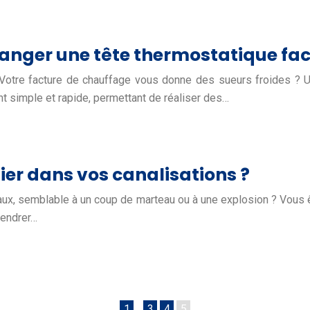
hanger une tête thermostatique fa
 Votre facture de chauffage vous donne des sueurs froides ? 
simple et rapide, permettant de réaliser des…
ier dans vos canalisations ?
tuyaux, semblable à un coup de marteau ou à une explosion ? Vou
gendrer…
1
…
3
4
5